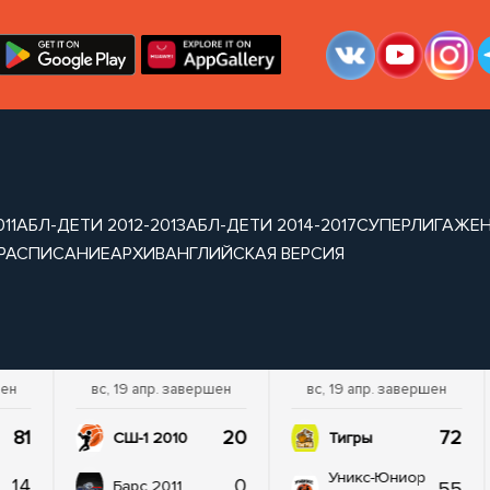
11
АБЛ-ДЕТИ 2012-2013
АБЛ-ДЕТИ 2014-2017
СУПЕРЛИГА
ЖЕН
РАСПИСАНИЕ
АРХИВ
АНГЛИЙСКАЯ ВЕРСИЯ
шен
вс, 19 апр. завершен
вс, 19 апр. завершен
81
20
72
СШ-1 2010
Тигры
Уникс-Юниор
14
0
55
Барс 2011