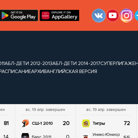
11
АБЛ-ДЕТИ 2012-2013
АБЛ-ДЕТИ 2014-2017
СУПЕРЛИГА
ЖЕН
РАСПИСАНИЕ
АРХИВ
АНГЛИЙСКАЯ ВЕРСИЯ
шен
вс, 19 апр. завершен
вс, 19 апр. завершен
81
20
72
СШ-1 2010
Тигры
Уникс-Юниор
14
0
55
Барс 2011